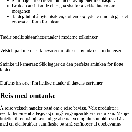
Start dagen med noen minutters tøying eller meditasjon.
Bruk en ansiktsrulle eller gua sha for å vekke huden om
morgenen.
Ta deg tid til å nyte utsikten, duftene og lydene rundt deg – det
er også en form for luksus.
Tradisjonelle skjønnhetsritualer i moderne tolkninger
Velstelt på farten – slik bevarer du følelsen av luksus når du reiser
Sminke til kameraet: Slik legger du den perfekte sminken for flotte
bilder
Duftens historie: Fra hellige ritualer til dagens parfymer
Reis med omtanke
Å reise velstelt handler også om å reise bevisst. Velg produkter i
resirkulerbar emballasje, og unngå engangsartikler der du kan. Mange
hoteller tilbyr nå miljøvennlige alternativer, og du kan bidra ved å ta
med en gjenbrukbar vannflaske og små stoffposer til oppbevaring.