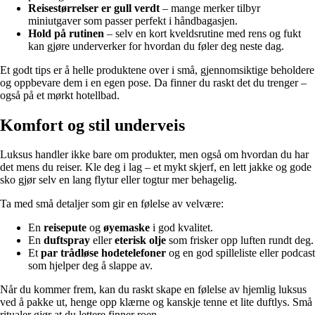
Reisestørrelser er gull verdt
– mange merker tilbyr
miniutgaver som passer perfekt i håndbagasjen.
Hold på rutinen
– selv en kort kveldsrutine med rens og fukt
kan gjøre underverker for hvordan du føler deg neste dag.
Et godt tips er å helle produktene over i små, gjennomsiktige beholdere
og oppbevare dem i en egen pose. Da finner du raskt det du trenger –
også på et mørkt hotellbad.
Komfort og stil underveis
Luksus handler ikke bare om produkter, men også om hvordan du har
det mens du reiser. Kle deg i lag – et mykt skjerf, en lett jakke og gode
sko gjør selv en lang flytur eller togtur mer behagelig.
Ta med små detaljer som gir en følelse av velvære:
En
reisepute
og
øyemaske
i god kvalitet.
En
duftspray
eller
eterisk olje
som frisker opp luften rundt deg.
Et
par trådløse hodetelefoner
og en god spilleliste eller podcast
som hjelper deg å slappe av.
Når du kommer frem, kan du raskt skape en følelse av hjemlig luksus
ved å pakke ut, henge opp klærne og kanskje tenne et lite duftlys. Små
ritualer gjør at du lettere finner roen.