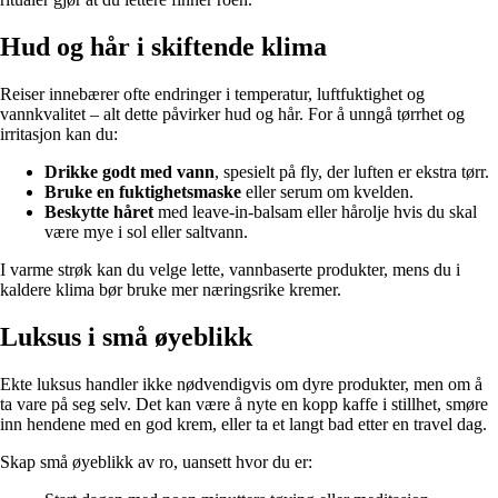
Hud og hår i skiftende klima
Reiser innebærer ofte endringer i temperatur, luftfuktighet og
vannkvalitet – alt dette påvirker hud og hår. For å unngå tørrhet og
irritasjon kan du:
Drikke godt med vann
, spesielt på fly, der luften er ekstra tørr.
Bruke en fuktighetsmaske
eller serum om kvelden.
Beskytte håret
med leave-in-balsam eller hårolje hvis du skal
være mye i sol eller saltvann.
I varme strøk kan du velge lette, vannbaserte produkter, mens du i
kaldere klima bør bruke mer næringsrike kremer.
Luksus i små øyeblikk
Ekte luksus handler ikke nødvendigvis om dyre produkter, men om å
ta vare på seg selv. Det kan være å nyte en kopp kaffe i stillhet, smøre
inn hendene med en god krem, eller ta et langt bad etter en travel dag.
Skap små øyeblikk av ro, uansett hvor du er: