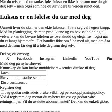
Når du reiser med omtanke, føles luksusen ikke bare som noe du gir
deg selv – men også som noe du gir videre til verden rundt deg.
Luksus er en følelse du tar med deg
Uansett hvor du skal, er den ekte luksusen å føle seg vel i egen kropp.
Med litt planlegging, de rette produktene og en bevisst holdning til
velvære kan du bevare følelsen av overskudd og eleganse – også når
du er langt hjemmefra. Det handler ikke om å ha med alt, men om å ta
med det som får deg til å føle deg som deg selv.
Del og vis omsorg
X
Facebook
Instagram
LinkedIn
YouTube
Pin
Meld deg på nyhetsbrevet
Kunnskap du kan bruke umiddelbart – sendes direkte til deg.
Skriv inn e-postadressen din
Registrer deg
Jeg godtar nettstedets brukervilkår og personopplysningspolicy.
Ved å registrere deg mottar du nyheter fra oss og godtar våre
retningslinjer. Vil du avslutte abonnementet? Det kan du enkelt gjøre.