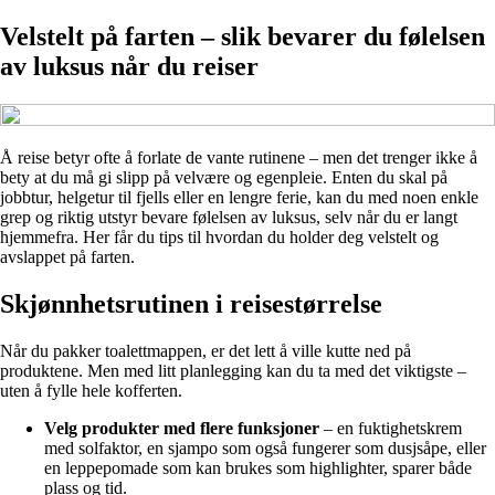
Velstelt på farten – slik bevarer du følelsen
av luksus når du reiser
Å reise betyr ofte å forlate de vante rutinene – men det trenger ikke å
bety at du må gi slipp på velvære og egenpleie. Enten du skal på
jobbtur, helgetur til fjells eller en lengre ferie, kan du med noen enkle
grep og riktig utstyr bevare følelsen av luksus, selv når du er langt
hjemmefra. Her får du tips til hvordan du holder deg velstelt og
avslappet på farten.
Skjønnhetsrutinen i reisestørrelse
Når du pakker toalettmappen, er det lett å ville kutte ned på
produktene. Men med litt planlegging kan du ta med det viktigste –
uten å fylle hele kofferten.
Velg produkter med flere funksjoner
– en fuktighetskrem
med solfaktor, en sjampo som også fungerer som dusjsåpe, eller
en leppepomade som kan brukes som highlighter, sparer både
plass og tid.