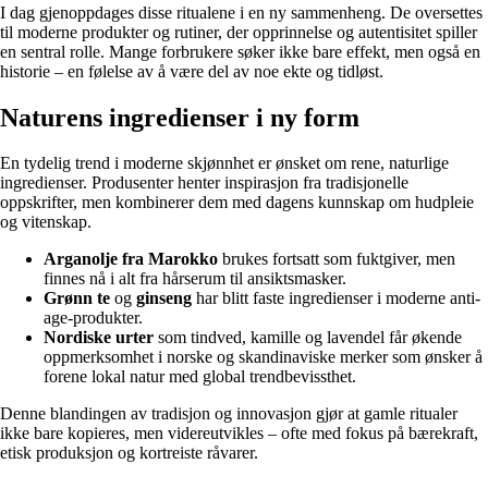
I dag gjenoppdages disse ritualene i en ny sammenheng. De oversettes
til moderne produkter og rutiner, der opprinnelse og autentisitet spiller
en sentral rolle. Mange forbrukere søker ikke bare effekt, men også en
historie – en følelse av å være del av noe ekte og tidløst.
Naturens ingredienser i ny form
En tydelig trend i moderne skjønnhet er ønsket om rene, naturlige
ingredienser. Produsenter henter inspirasjon fra tradisjonelle
oppskrifter, men kombinerer dem med dagens kunnskap om hudpleie
og vitenskap.
Arganolje fra Marokko
brukes fortsatt som fuktgiver, men
finnes nå i alt fra hårserum til ansiktsmasker.
Grønn te
og
ginseng
har blitt faste ingredienser i moderne anti-
age-produkter.
Nordiske urter
som tindved, kamille og lavendel får økende
oppmerksomhet i norske og skandinaviske merker som ønsker å
forene lokal natur med global trendbevissthet.
Denne blandingen av tradisjon og innovasjon gjør at gamle ritualer
ikke bare kopieres, men videreutvikles – ofte med fokus på bærekraft,
etisk produksjon og kortreiste råvarer.