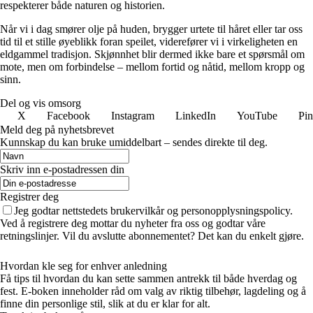
respekterer både naturen og historien.
Når vi i dag smører olje på huden, brygger urtete til håret eller tar oss
tid til et stille øyeblikk foran speilet, viderefører vi i virkeligheten en
eldgammel tradisjon. Skjønnhet blir dermed ikke bare et spørsmål om
mote, men om forbindelse – mellom fortid og nåtid, mellom kropp og
sinn.
Del og vis omsorg
X
Facebook
Instagram
LinkedIn
YouTube
Pin
Meld deg på nyhetsbrevet
Kunnskap du kan bruke umiddelbart – sendes direkte til deg.
Skriv inn e-postadressen din
Registrer deg
Jeg godtar nettstedets brukervilkår og personopplysningspolicy.
Ved å registrere deg mottar du nyheter fra oss og godtar våre
retningslinjer. Vil du avslutte abonnementet? Det kan du enkelt gjøre.
Hvordan kle seg for enhver anledning
Få tips til hvordan du kan sette sammen antrekk til både hverdag og
fest. E-boken inneholder råd om valg av riktig tilbehør, lagdeling og å
finne din personlige stil, slik at du er klar for alt.