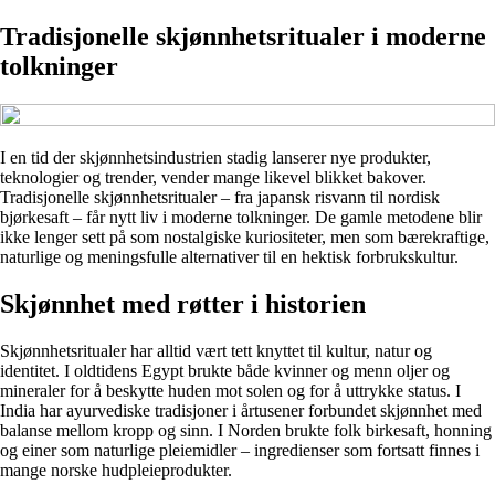
Tradisjonelle skjønnhetsritualer i moderne
tolkninger
I en tid der skjønnhetsindustrien stadig lanserer nye produkter,
teknologier og trender, vender mange likevel blikket bakover.
Tradisjonelle skjønnhetsritualer – fra japansk risvann til nordisk
bjørkesaft – får nytt liv i moderne tolkninger. De gamle metodene blir
ikke lenger sett på som nostalgiske kuriositeter, men som bærekraftige,
naturlige og meningsfulle alternativer til en hektisk forbrukskultur.
Skjønnhet med røtter i historien
Skjønnhetsritualer har alltid vært tett knyttet til kultur, natur og
identitet. I oldtidens Egypt brukte både kvinner og menn oljer og
mineraler for å beskytte huden mot solen og for å uttrykke status. I
India har ayurvediske tradisjoner i årtusener forbundet skjønnhet med
balanse mellom kropp og sinn. I Norden brukte folk birkesaft, honning
og einer som naturlige pleiemidler – ingredienser som fortsatt finnes i
mange norske hudpleieprodukter.