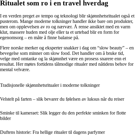
Ritualet som ro i en travel hverdag
I en verden preget av tempo og teknologi blir skjønnhetsritualet også et
pusterom. Mange moderne tolkninger handler ikke bare om produkter,
men om opplevelsen av ro og nærvær. Å rense ansiktet med en varm
klut, massere huden med olje eller ta et urtebad blir en form for
egenomsorg – en måte å finne balanse på.
Flere norske merker og eksperter snakker i dag om “slow beauty” – en
bevegelse som minner om slow food. Det handler om å bruke tid,
velge med omtanke og la skjønnhet være en prosess snarere enn et
resultat. Her møtes fortidens tålmodige ritualer med nåtidens behov for
mental velvære.
Tradisjonelle skjønnhetsritualer i moderne tolkninger
Velstelt på farten – slik bevarer du følelsen av luksus når du reiser
Sminke til kameraet: Slik legger du den perfekte sminken for flotte
bilder
Duftens historie: Fra hellige ritualer til dagens parfymer