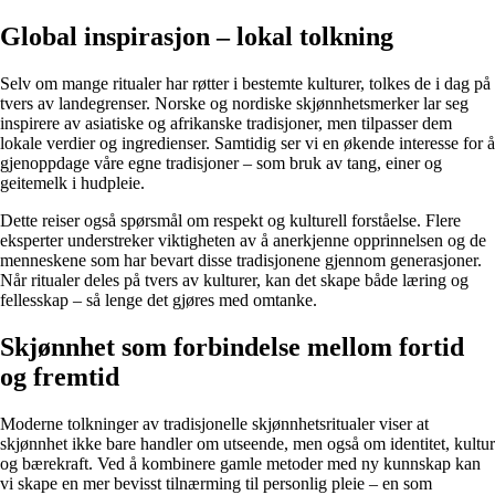
Global inspirasjon – lokal tolkning
Selv om mange ritualer har røtter i bestemte kulturer, tolkes de i dag på
tvers av landegrenser. Norske og nordiske skjønnhetsmerker lar seg
inspirere av asiatiske og afrikanske tradisjoner, men tilpasser dem
lokale verdier og ingredienser. Samtidig ser vi en økende interesse for å
gjenoppdage våre egne tradisjoner – som bruk av tang, einer og
geitemelk i hudpleie.
Dette reiser også spørsmål om respekt og kulturell forståelse. Flere
eksperter understreker viktigheten av å anerkjenne opprinnelsen og de
menneskene som har bevart disse tradisjonene gjennom generasjoner.
Når ritualer deles på tvers av kulturer, kan det skape både læring og
fellesskap – så lenge det gjøres med omtanke.
Skjønnhet som forbindelse mellom fortid
og fremtid
Moderne tolkninger av tradisjonelle skjønnhetsritualer viser at
skjønnhet ikke bare handler om utseende, men også om identitet, kultur
og bærekraft. Ved å kombinere gamle metoder med ny kunnskap kan
vi skape en mer bevisst tilnærming til personlig pleie – en som