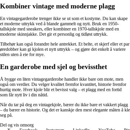
Kombiner vintage med moderne plagg
En vintagegarderobe trenger ikke se ut som et kostyme. Du kan skape
et moderne uttrykk ved å blande gammelt og nytt. Bruk en 1950-
tallskjole med sneakers, eller kombiner en 1970-tallskjole med en
moderne skinnjakke. Det gir et personlig og tidløst uttrykk.
Tilbehør kan også forandre hele antrekket. Et belte, et skjerf eller et par
øredobber kan gi kjolen et nytt uttrykk – og gjøre det enkelt å variere
stilen uten å eie for mye.
En garderobe med sjel og bevissthet
Å bygge en liten vintagegarderobe handler ikke bare om mote, men
også om verdier. Du velger kvalitet fremfor kvantitet, historie fremfor
hurtig mote. Hver kjole blir et bevisst valg – et plagg med en fortid
som får nytt liv i din nåtid.
Når du tar på deg en vintagekjole, bærer du ikke bare et vakkert plagg
– du bærer en historie. Og det er kanskje den mest elegante måten å kle
seg på.
Del og vis omsorg