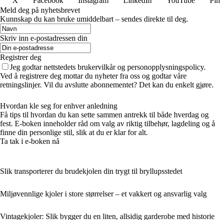
X
Facebook
Instagram
LinkedIn
YouTube
Pin
Meld deg på nyhetsbrevet
Kunnskap du kan bruke umiddelbart – sendes direkte til deg.
Skriv inn e-postadressen din
Registrer deg
Jeg godtar nettstedets brukervilkår og personopplysningspolicy.
Ved å registrere deg mottar du nyheter fra oss og godtar våre
retningslinjer. Vil du avslutte abonnementet? Det kan du enkelt gjøre.
Hvordan kle seg for enhver anledning
Få tips til hvordan du kan sette sammen antrekk til både hverdag og
fest. E-boken inneholder råd om valg av riktig tilbehør, lagdeling og å
finne din personlige stil, slik at du er klar for alt.
Ta tak i e-boken nå
Slik transporterer du brudekjolen din trygt til bryllupsstedet
Miljøvennlige kjoler i store størrelser – et vakkert og ansvarlig valg
Vintagekjoler: Slik bygger du en liten, allsidig garderobe med historie