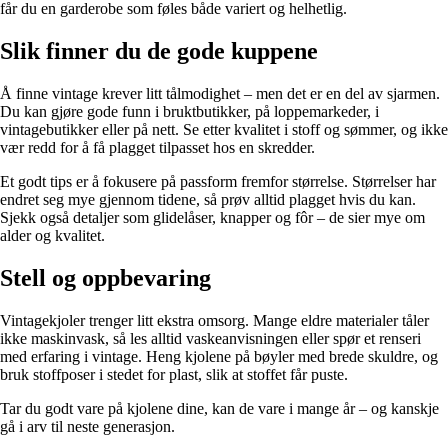
får du en garderobe som føles både variert og helhetlig.
Slik finner du de gode kuppene
Å finne vintage krever litt tålmodighet – men det er en del av sjarmen.
Du kan gjøre gode funn i bruktbutikker, på loppemarkeder, i
vintagebutikker eller på nett. Se etter kvalitet i stoff og sømmer, og ikke
vær redd for å få plagget tilpasset hos en skredder.
Et godt tips er å fokusere på passform fremfor størrelse. Størrelser har
endret seg mye gjennom tidene, så prøv alltid plagget hvis du kan.
Sjekk også detaljer som glidelåser, knapper og fôr – de sier mye om
alder og kvalitet.
Stell og oppbevaring
Vintagekjoler trenger litt ekstra omsorg. Mange eldre materialer tåler
ikke maskinvask, så les alltid vaskeanvisningen eller spør et renseri
med erfaring i vintage. Heng kjolene på bøyler med brede skuldre, og
bruk stoffposer i stedet for plast, slik at stoffet får puste.
Tar du godt vare på kjolene dine, kan de vare i mange år – og kanskje
gå i arv til neste generasjon.