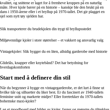
kvalitet, og snittene er laget for å fremheve kroppen på en naturlig
måte. Hver kjole bærer på en historie – kanskje ble den brukt på en
dans i 1950-årene eller i et bryllup på 1970-tallet. Det gir plagget en
sjel som nytt tøy sjelden har.
Slik transporterer du brudekjolen din trygt til bryllupsstedet
Miljøvennlige kjoler i store størrelser – et vakkert og ansvarlig valg
Vintagekjoler: Slik bygger du en liten, allsidig garderobe med historie
Glidelås, knapper eller knytebånd? Det har betydning for
hverdagskomforten
Start med å definere din stil
Når du begynner å bygge en vintagegarderobe, er det lurt å finne ut
hvilke tiår og silhuetter du liker best. Er du fascinert av 1940-tallets
feminine snitt og markerte midjer? Eller foretrekker du 1970-tallets
bohemske maxi-kjoler?
Lag et moodboard med bilder av kjoler, farger og mønstre du tiltrekkes