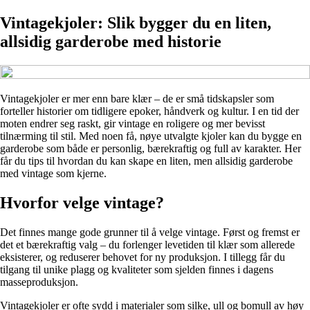
Vintagekjoler: Slik bygger du en liten,
allsidig garderobe med historie
Vintagekjoler er mer enn bare klær – de er små tidskapsler som
forteller historier om tidligere epoker, håndverk og kultur. I en tid der
moten endrer seg raskt, gir vintage en roligere og mer bevisst
tilnærming til stil. Med noen få, nøye utvalgte kjoler kan du bygge en
garderobe som både er personlig, bærekraftig og full av karakter. Her
får du tips til hvordan du kan skape en liten, men allsidig garderobe
med vintage som kjerne.
Hvorfor velge vintage?
Det finnes mange gode grunner til å velge vintage. Først og fremst er
det et bærekraftig valg – du forlenger levetiden til klær som allerede
eksisterer, og reduserer behovet for ny produksjon. I tillegg får du
tilgang til unike plagg og kvaliteter som sjelden finnes i dagens
masseproduksjon.
Vintagekjoler er ofte sydd i materialer som silke, ull og bomull av høy