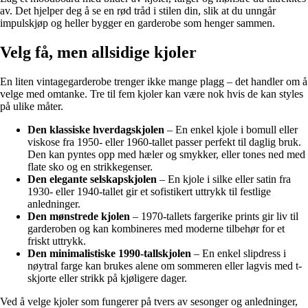
av. Det hjelper deg å se en rød tråd i stilen din, slik at du unngår
impulskjøp og heller bygger en garderobe som henger sammen.
Velg få, men allsidige kjoler
En liten vintagegarderobe trenger ikke mange plagg – det handler om å
velge med omtanke. Tre til fem kjoler kan være nok hvis de kan styles
på ulike måter.
Den klassiske hverdagskjolen
– En enkel kjole i bomull eller
viskose fra 1950- eller 1960-tallet passer perfekt til daglig bruk.
Den kan pyntes opp med hæler og smykker, eller tones ned med
flate sko og en strikkegenser.
Den elegante selskapskjolen
– En kjole i silke eller satin fra
1930- eller 1940-tallet gir et sofistikert uttrykk til festlige
anledninger.
Den mønstrede kjolen
– 1970-tallets fargerike prints gir liv til
garderoben og kan kombineres med moderne tilbehør for et
friskt uttrykk.
Den minimalistiske 1990-tallskjolen
– En enkel slipdress i
nøytral farge kan brukes alene om sommeren eller lagvis med t-
skjorte eller strikk på kjøligere dager.
Ved å velge kjoler som fungerer på tvers av sesonger og anledninger,