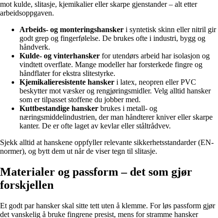
mot kulde, slitasje, kjemikalier eller skarpe gjenstander – alt etter
arbeidsoppgaven.
Arbeids- og monteringshansker
i syntetisk skinn eller nitril gir
godt grep og fingerfølelse. De brukes ofte i industri, bygg og
håndverk.
Kulde- og vinterhansker
for utendørs arbeid har isolasjon og
vindtett overflate. Mange modeller har forsterkede fingre og
håndflater for ekstra slitestyrke.
Kjemikalieresistente hansker
i latex, neopren eller PVC
beskytter mot væsker og rengjøringsmidler. Velg alltid hansker
som er tilpasset stoffene du jobber med.
Kuttbestandige hansker
brukes i metall- og
næringsmiddelindustrien, der man håndterer kniver eller skarpe
kanter. De er ofte laget av kevlar eller ståltrådvev.
Sjekk alltid at hanskene oppfyller relevante sikkerhetsstandarder (EN-
normer), og bytt dem ut når de viser tegn til slitasje.
Materialer og passform – det som gjør
forskjellen
Et godt par hansker skal sitte tett uten å klemme. For løs passform gjør
det vanskelig å bruke fingrene presist, mens for stramme hansker