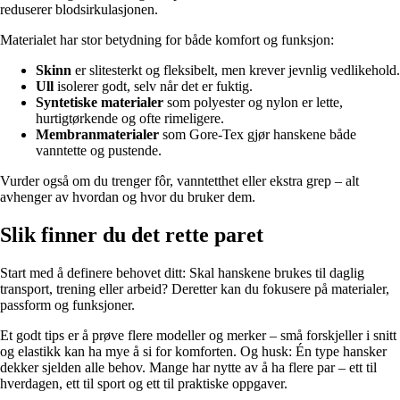
reduserer blodsirkulasjonen.
Materialet har stor betydning for både komfort og funksjon:
Skinn
er slitesterkt og fleksibelt, men krever jevnlig vedlikehold.
Ull
isolerer godt, selv når det er fuktig.
Syntetiske materialer
som polyester og nylon er lette,
hurtigtørkende og ofte rimeligere.
Membranmaterialer
som Gore-Tex gjør hanskene både
vanntette og pustende.
Vurder også om du trenger fôr, vanntetthet eller ekstra grep – alt
avhenger av hvordan og hvor du bruker dem.
Slik finner du det rette paret
Start med å definere behovet ditt: Skal hanskene brukes til daglig
transport, trening eller arbeid? Deretter kan du fokusere på materialer,
passform og funksjoner.
Et godt tips er å prøve flere modeller og merker – små forskjeller i snitt
og elastikk kan ha mye å si for komforten. Og husk: Én type hansker
dekker sjelden alle behov. Mange har nytte av å ha flere par – ett til
hverdagen, ett til sport og ett til praktiske oppgaver.