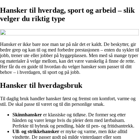
Hansker til hverdag, sport og arbeid – slik
velger du riktig type
Hansker er ikke bare noe man tar på når det er kaldt. De beskytter, gir
bedre grep og kan til og med forbedre prestasjonen – enten du sykler til
jobb, trener ute eller jobber på byggeplassen. Men med så mange typer
og materialer å velge mellom, kan det være vanskelig å finne de rette.
Her får du en guide til hvordan du velger hansker som passer til ditt
behov – i hverdagen, til sport og på jobb.
Hansker til hverdagsbruk
Til daglig bruk handler hansker først og fremst om komfort, varme og
stil. De skal passe til været og til din personlige smak.
Skinnhansker
er klassiske og tidløse. De former seg etter
hånden og varer lenge hvis du pleier dem med lærbalsam.
Perfekte til bybruk og pendling, både til pen- og fritidsantrekk.
Ull- og strikkehansker
er myke og varme, men ikke alltid
vindtette. De passer godt på milde vinterdager eller som