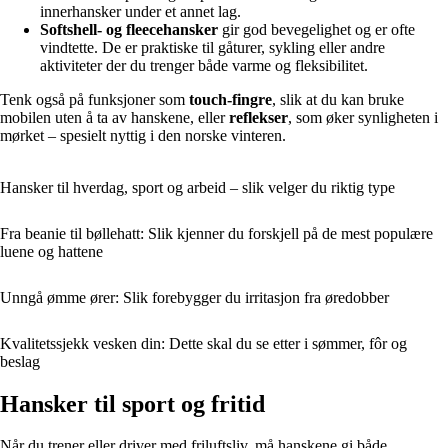
innerhansker under et annet lag.
Softshell- og fleecehansker
gir god bevegelighet og er ofte
vindtette. De er praktiske til gåturer, sykling eller andre
aktiviteter der du trenger både varme og fleksibilitet.
Tenk også på funksjoner som
touch-fingre
, slik at du kan bruke
mobilen uten å ta av hanskene, eller
reflekser
, som øker synligheten i
mørket – spesielt nyttig i den norske vinteren.
Hansker til hverdag, sport og arbeid – slik velger du riktig type
Fra beanie til bøllehatt: Slik kjenner du forskjell på de mest populære
luene og hattene
Unngå ømme ører: Slik forebygger du irritasjon fra øredobber
Kvalitetssjekk vesken din: Dette skal du se etter i sømmer, fôr og
beslag
Hansker til sport og fritid
Når du trener eller driver med friluftsliv, må hanskene gi både