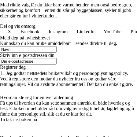
Med riktig valg får du ikke bare varme hender, men også bedre grep,
sikkerhet og komfort – enten du står på byggeplassen, sykler til jobb
eller går en tur i vinterkulden.
Del og vis omsorg
X
Facebook
Instagram
LinkedIn
YouTube
Pin
Meld deg på nyhetsbrevet
Kunnskap du kan bruke umiddelbart – sendes direkte til deg.
Skriv inn e-postadressen din
Registrer deg
Jeg godtar nettstedets brukervilkår og personopplysningspolicy.
Ved å registrere deg mottar du nyheter fra oss og godtar våre
retningslinjer. Vil du avslutte abonnementet? Det kan du enkelt gjøre.
Hvordan kle seg for enhver anledning
Få tips til hvordan du kan sette sammen antrekk til både hverdag og
fest. E-boken inneholder råd om valg av riktig tilbehør, lagdeling og å
finne din personlige stil, slik at du er klar for alt.
Ta tak i e-boken nå