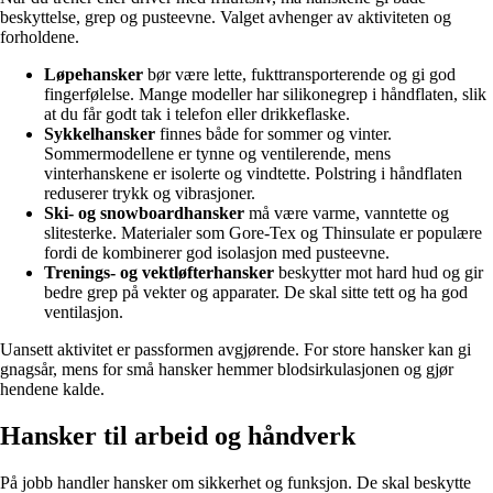
beskyttelse, grep og pusteevne. Valget avhenger av aktiviteten og
forholdene.
Løpehansker
bør være lette, fukttransporterende og gi god
fingerfølelse. Mange modeller har silikonegrep i håndflaten, slik
at du får godt tak i telefon eller drikkeflaske.
Sykkelhansker
finnes både for sommer og vinter.
Sommermodellene er tynne og ventilerende, mens
vinterhanskene er isolerte og vindtette. Polstring i håndflaten
reduserer trykk og vibrasjoner.
Ski- og snowboardhansker
må være varme, vanntette og
slitesterke. Materialer som Gore-Tex og Thinsulate er populære
fordi de kombinerer god isolasjon med pusteevne.
Trenings- og vektløfterhansker
beskytter mot hard hud og gir
bedre grep på vekter og apparater. De skal sitte tett og ha god
ventilasjon.
Uansett aktivitet er passformen avgjørende. For store hansker kan gi
gnagsår, mens for små hansker hemmer blodsirkulasjonen og gjør
hendene kalde.
Hansker til arbeid og håndverk
På jobb handler hansker om sikkerhet og funksjon. De skal beskytte